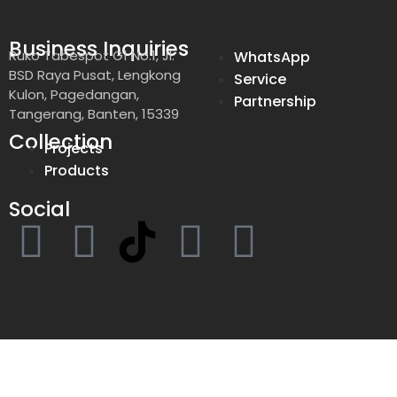
Business Inquiries
Ruko Tabespot G1 No.1, Jl.
WhatsApp
BSD Raya Pusat, Lengkong
Service
Kulon, Pagedangan,
Partnership
Tangerang, Banten, 15339
Collection
Projects
Products
Social